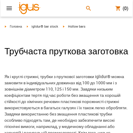
(0)
igus-icon-arrow-right
igus-icon-arrow-right
igus-icon-arrow-right
Головна
iglidur® bar stock
Hollow bars
Трубчаста пруткова заготовка
Як і круглі стрижні, трубки з пруткової заготовки iglidur® можна
замовити в індивідуальних довжинах від 100 до 1000 мм і з
зовнішнім діаметром 110, 125 і 150 мм. Завдяки низьким
коефіцієнтам тертя під час роботи без змащення та хорошій
стійкості до хімічних речовин пластикові порожнисті стрижні
використовуються в багатьох галузях і їх також легко обробляти.
Завдяки використанню без змащення пластикові трубки
особливо підходять там, де необхідно забезпечити високі
гігієнічні вимоги, наприклад, у медичному обладнанні або
харчовій і пакувальній промисловості. Крім того, низьке