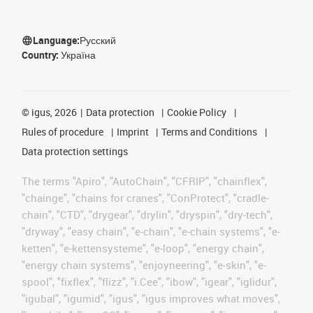
Language:
Русский
Country:
Україна
©
igus, 2026
Data protection
Cookie Policy
Rules of procedure
Imprint
Terms and Conditions
Data protection settings
The terms "Apiro", "AutoChain", "CFRIP", "chainflex",
"chainge", "chains for cranes", "ConProtect", "cradle-
chain", "CTD", "drygear", "drylin", "dryspin", "dry-tech",
"dryway", "easy chain", "e-chain", "e-chain systems", "e-
ketten", "e-kettensysteme", "e-loop", "energy chain",
"energy chain systems", "enjoyneering", "e-skin", "e-
spool", "fixflex", "flizz", "i.Cee", "ibow", "igear", "iglidur",
"igubal", "igumid", "igus", "igus improves what moves",