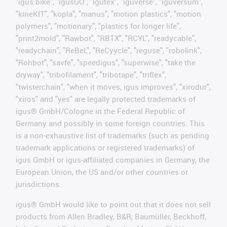
"igus:bike", "igusGO", "igutex", "iguverse", "iguversum",
"kineKIT", "kopla", "manus", "motion plastics", "motion
polymers", "motionary", "plastics for longer life",
"print2mold", "Rawbot", "RBTX", "RCYL", "readycable",
"readychain", "ReBeL", "ReCyycle", "reguse", "robolink",
"Rohbot", "savfe", "speedigus", "superwise", "take the
dryway", "tribofilament", "tribotape", "triflex",
"twisterchain", "when it moves, igus improves", "xirodur",
"xiros" and "yes" are legally protected trademarks of
igus® GmbH/Cologne in the Federal Republic of
Germany and possibly in some foreign countries. This
is a non-exhaustive list of trademarks (such as pending
trademark applications or registered trademarks) of
igus GmbH or igus-affiliated companies in Germany, the
European Union, the US and/or other countries or
jurisdictions.
igus® GmbH would like to point out that it does not sell
products from Allen Bradley, B&R, Baumüller, Beckhoff,