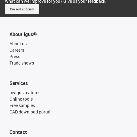
What can we improve for you? Give us your feedback.
Praise & criticism
About igus®
About us
Careers
Press
Trade shows
Services
myigus features
Online tools
Free samples
CAD download portal
Contact