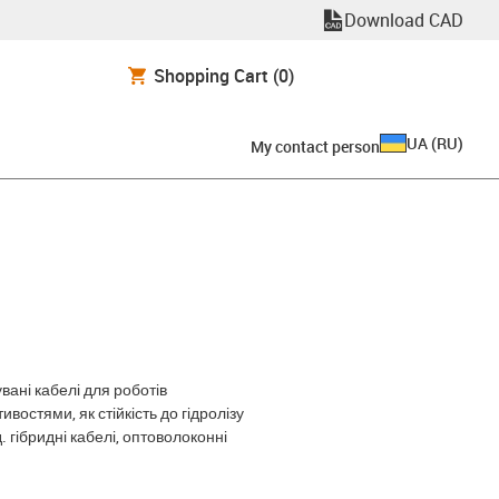
Download CAD
Shopping Cart
(0)
UA
(
RU
)
My contact person
вані кабелі для роботів
стями, як стійкість до гідролізу
д. гібридні кабелі, оптоволоконні