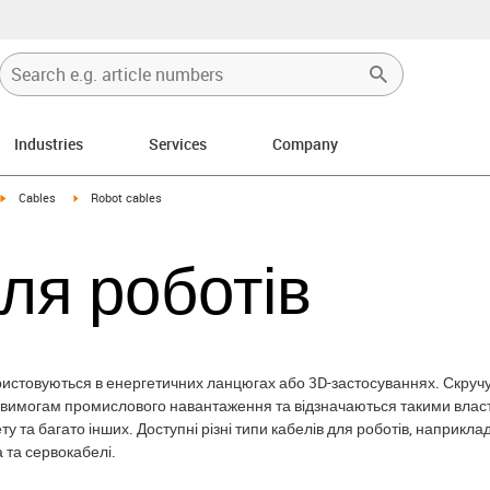
Industries
Services
Company
igus-icon-arrow-right
igus-icon-arrow-right
Cables
Robot cables
ля роботів
ористовуються в енергетичних ланцюгах або 3D-застосуваннях. Скручу
вимогам промислового навантаження та відзначаються такими властиво
ету та багато інших. Доступні різні типи кабелів для роботів, наприкла
а та сервокабелі.