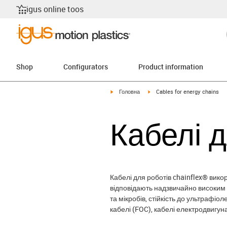
igus online toos
Shop
Configurators
Product information
igus-icon-arrow-right
igus-icon-arrow-right
Головна
Cables for energy chains
Кабелі д
Кабелі для роботів chainflex® вик
відповідають надзвичайно високим 
та мікробів, стійкість до ультрафіол
кабелі (FOC), кабелі електродвигун