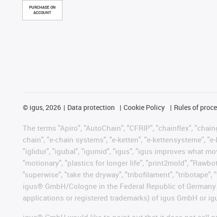
PURCHASE ON
ACCOUNT
©
igus, 2026
Data protection
Cookie Policy
Rules of proc
The terms "Apiro", "AutoChain", "CFRIP", "chainflex", "chainge
chain", "e-chain systems", "e-ketten", "e-kettensysteme", "e-lo
"iglidur", "igubal", "igumid", "igus", "igus improves what mo
"motionary", "plastics for longer life", "print2mold", "Rawbo
"superwise", "take the dryway", "tribofilament", "tribotape", 
igus® GmbH/Cologne in the Federal Republic of Germany an
applications or registered trademarks) of igus GmbH or igu
igus® GmbH would like to point out that it does not sell 