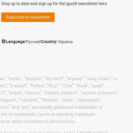
Stay up to date and sign up for the igus® newsletter here.
Subscribe to newsletter
Language:
Русский
Country:
Україна
, "drylin", "dryspin", "dry-tech", "dryway", "easy chain", "e-
"e-spool", "fixflex", "flizz", "i.Cee", "ibow", "igear",
eKIT", "kopla", "manus", "motion plastics", "motion polymers",
"reguse", "robolink", "Rohbot", "savfe", "speedigus",
 "xiros" and "yes" are legally protected trademarks of
list of trademarks (such as pending trademark
d/or other countries or jurisdictions.
ntrol Techniques, Danaher Motion, ELAU, FAGOR, FANUC,