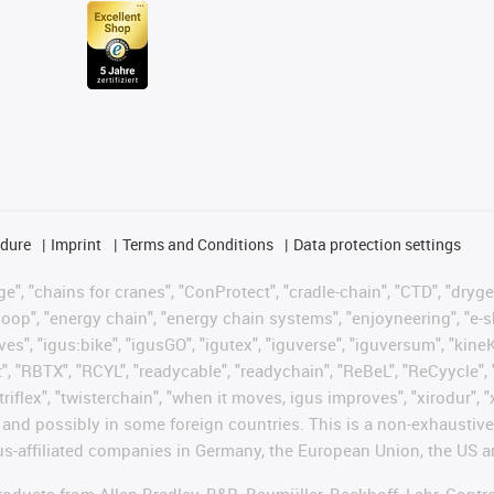
edure
Imprint
Terms and Conditions
Data protection settings
", "chains for cranes", "ConProtect", "cradle-chain", "CTD", "drygear"
op", "energy chain", "energy chain systems", "enjoyneering", "e-skin", 
ves", "igus:bike", "igusGO", "igutex", "iguverse", "iguversum", "kin
t", "RBTX", "RCYL", "readycable", "readychain", "ReBeL", "ReCyycle", 
"triflex", "twisterchain", "when it moves, igus improves", "xirodur",
d possibly in some foreign countries. This is a non-exhaustive 
s-affiliated companies in Germany, the European Union, the US an
products from Allen Bradley, B&R, Baumüller, Beckhoff, Lahr, Co