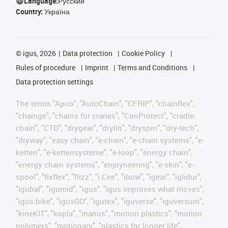
Language:
Русский
Country:
Україна
©
igus, 2026
Data protection
Cookie Policy
Rules of procedure
Imprint
Terms and Conditions
Data protection settings
The terms "Apiro", "AutoChain", "CFRIP", "chainflex",
"chainge", "chains for cranes", "ConProtect", "cradle-
chain", "CTD", "drygear", "drylin", "dryspin", "dry-tech",
"dryway", "easy chain", "e-chain", "e-chain systems", "e-
ketten", "e-kettensysteme", "e-loop", "energy chain",
"energy chain systems", "enjoyneering", "e-skin", "e-
spool", "fixflex", "flizz", "i.Cee", "ibow", "igear", "iglidur",
"igubal", "igumid", "igus", "igus improves what moves",
"igus:bike", "igusGO", "igutex", "iguverse", "iguversum",
"kineKIT", "kopla", "manus", "motion plastics", "motion
polymers", "motionary", "plastics for longer life",