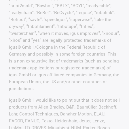
"print2mold", "Rawbot", "RBTX", "RCYL", "readycable",
"readychain", "ReBeL", "ReCyycle", "reguse", "robolink",
"Rohbot", "savfe", "speedigus", "superwise", "take the
dryway", "tribofilament", "tribotape", "triflex",
"twisterchain", "when it moves, igus improves", "xirodur",
"xiros" and "yes" are legally protected trademarks of
igus® GmbH/Cologne in the Federal Republic of
Germany and possibly in some foreign countries. This
is a non-exhaustive list of trademarks (such as pending
trademark applications or registered trademarks) of
igus GmbH or igus-affiliated companies in Germany, the
European Union, the US and/or other countries or
jurisdictions.
igus® GmbH would like to point out that it does not sell
products from Allen Bradley, B&R, Baumüller, Beckhoff,
Lahr, Control Techniques, Danaher Motion, ELAU,
FAGOR, FANUC, Festo, Heidenhain, Jetter, Lenze,
LinMot, LTi DRiVES, Mitsubishi, NUM, Parker, Bosch