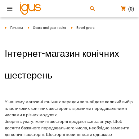
(0)
igus-icon-arrow-right
igus-icon-arrow-right
igus-icon-arrow-right
Головна
Gears and gear racks
Bevel gears
Інтернет-магазин конічних
шестерень
У нашому магазині конічних передач ви знайдете великий вибір
пластикових конічних шестерень із різними передавальними
числами в різних модулях.
Зверніть увагу: конічні шестерні продаються за штуку. Щоб
досягти бажаного передавального числа, необхідно замовити
дві конічні шестерні. Шестерні повинні мати однакове