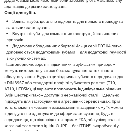
додатковими можливостями вони забезпечують максимальну
адаптацію до різних застосувань.
Опції для зубів:
Зовнішні зуби: ідеально підходять для прямого приводу та
загальних застосувань.
Внутрішні зуби: для компактних конструкцій і захищених
приводів.
Додаткове обладнання: обертові кільця серії PRT-04 легко
доповнюються додатковими зубами – для додаткової гнучкості
в існуючих системах.
Наші опорно-поворотні підшипники із зубчастим приводом
можуть використовуватися без змащування та технічного
обслуговування. Будь то циліндрична зубчаста передача згідно
з DIN 3967 або стандартні профілі зубчастого ременя (T10,
AT10, HTD5M), ці варіанти пропонують індивідуальне рішення.
Зуби шестерні також доступні з нержавіючої сталі – ідеально
підходять для застосування в агресивних середовищах. Крім
того, елементи ковзання взаємозамінні, завдяки чому їх можна
індивідуально адаптувати до сфери застосування, будь то
середовища, що відповідають нормам FDA, або універсальні
ковзаючі елементи з iglidur® JPF – без ПТФЕ, випробувані у