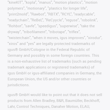
"kineKIT", "kopla", "manus", "motion plastics", "motion
polymers", "motionary", "plastics for longer life",
"print2mold", "Rawbot", "RBTX", "RCYL", "readycable",
"readychain", "ReBeL", "ReCyycle", "reguse", "robolink",
"Rohbot", "savfe", "speedigus", "superwise", "take the
dryway", "tribofilament", "tribotape", "triflex",
"twisterchain", "when it moves, igus improves", "xirodur",
"xiros" and "yes" are legally protected trademarks of
igus® GmbH/Cologne in the Federal Republic of
Germany and possibly in some foreign countries. This
is a non-exhaustive list of trademarks (such as pending
trademark applications or registered trademarks) of
igus GmbH or igus-affiliated companies in Germany, the
European Union, the US and/or other countries or
jurisdictions.
igus® GmbH would like to point out that it does not sell
products from Allen Bradley, B&R, Baumüller, Beckhoff,
Lahr, Control Techniques, Danaher Motion, ELAU,