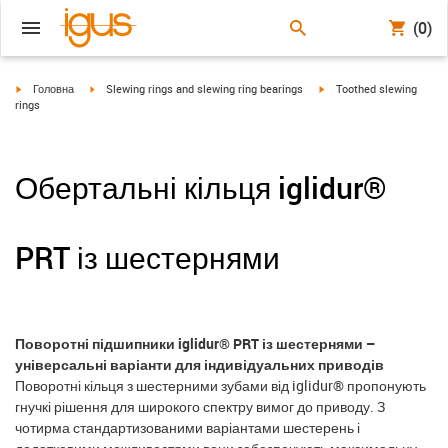
(0)
igus-icon-arrow-right
igus-icon-arrow-right
igus-icon-arrow-right
Головна
Slewing rings and slewing ring bearings
Toothed slewing
rings
Обертальні кільця iglidur®
PRT із шестернями
Поворотні підшипники iglidur® PRT із шестернями –
універсальні варіанти для індивідуальних приводів
Поворотні кільця з шестерними зубами від iglidur® пропонують
гнучкі рішення для широкого спектру вимог до приводу. З
чотирма стандартизованими варіантами шестерень і