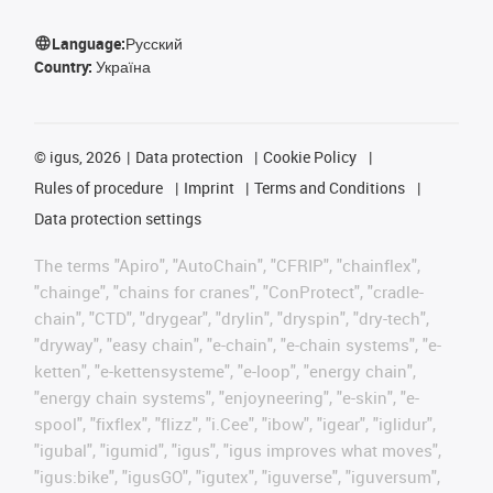
Language:
Русский
Country:
Україна
©
igus, 2026
Data protection
Cookie Policy
Rules of procedure
Imprint
Terms and Conditions
Data protection settings
The terms "Apiro", "AutoChain", "CFRIP", "chainflex",
"chainge", "chains for cranes", "ConProtect", "cradle-
chain", "CTD", "drygear", "drylin", "dryspin", "dry-tech",
"dryway", "easy chain", "e-chain", "e-chain systems", "e-
ketten", "e-kettensysteme", "e-loop", "energy chain",
"energy chain systems", "enjoyneering", "e-skin", "e-
spool", "fixflex", "flizz", "i.Cee", "ibow", "igear", "iglidur",
"igubal", "igumid", "igus", "igus improves what moves",
"igus:bike", "igusGO", "igutex", "iguverse", "iguversum",