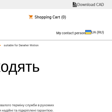
Download CAD
Shopping Cart
(0)
UA
(
RU
)
My contact person
igus-icon-arrow-right
suitable for Danaher Motion
ходять
ивалого терміну служби в рухомих
адійні та підкріплені гарантією.