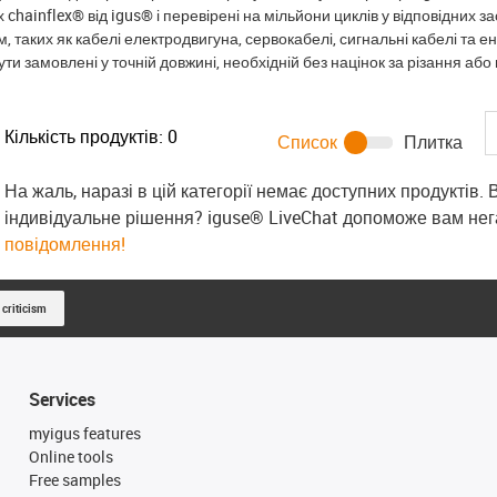
 chainflex® від igus® і перевірені на мільйони циклів у відповідних 
м, таких як кабелі електродвигуна, сервокабелі, сигнальні кабелі та ен
и замовлені у точній довжині, необхідній без націнок за різання або 
Кількість продуктів:
0
Список
Плитка
На жаль, наразі в цій категорії немає доступних продуктів.
індивідуальне рішення? iguse® LiveChat допоможе вам не
повідомлення!
 criticism
Services
myigus features
Online tools
Free samples