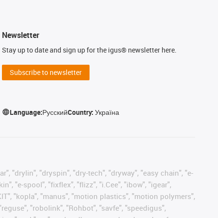
Newsletter
Stay up to date and sign up for the igus® newsletter here.
Subscribe to newsletter
Language:
Русский
Country:
Україна
, "drylin", "dryspin", "dry-tech", "dryway", "easy chain", "e-
"e-spool", "fixflex", "flizz", "i.Cee", "ibow", "igear",
eKIT", "kopla", "manus", "motion plastics", "motion polymers",
"reguse", "robolink", "Rohbot", "savfe", "speedigus",