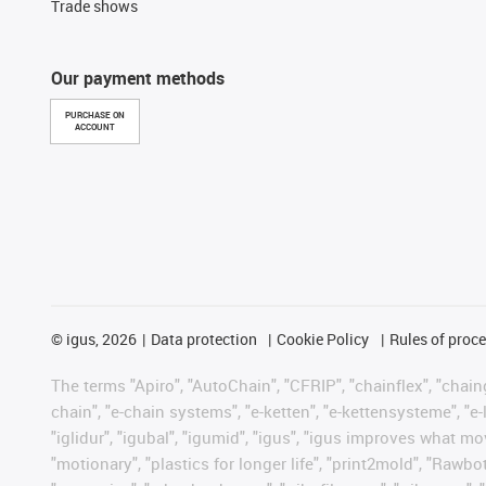
Trade shows
Our payment methods
PURCHASE ON
ACCOUNT
©
igus, 2026
Data protection
Cookie Policy
Rules of proc
The terms "Apiro", "AutoChain", "CFRIP", "chainflex", "chainge
chain", "e-chain systems", "e-ketten", "e-kettensysteme", "e-lo
"iglidur", "igubal", "igumid", "igus", "igus improves what mo
"motionary", "plastics for longer life", "print2mold", "Rawbo