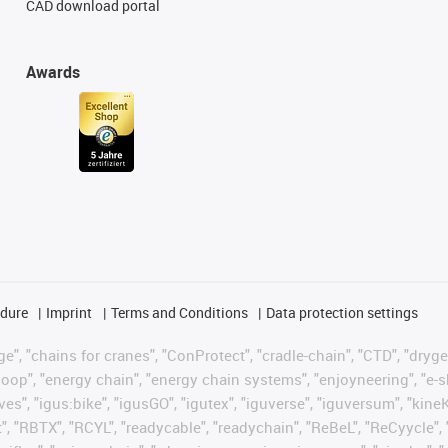
CAD download portal
Awards
edure
Imprint
Terms and Conditions
Data protection settings
", "chains for cranes", "ConProtect", "cradle-chain", "CTD", "drygear"
op", "energy chain", "energy chain systems", "enjoyneering", "e-skin", 
ves", "igus:bike", "igusGO", "igutex", "iguverse", "iguversum", "kin
t", "RBTX", "RCYL", "readycable", "readychain", "ReBeL", "ReCyycle", 