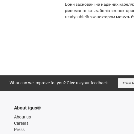
Вони засновані на надійних кабелях
різноманітність кабелів з конекторо
readycable® з конектором можуть бут
What can we improve for you? Give us your feedback.
Praise &
About igus®
About us
Careers
Press