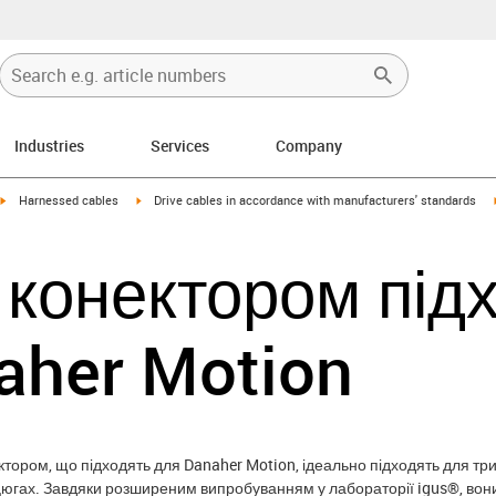
Industries
Services
Company
igus-icon-arrow-right
igus-icon-arrow-right
Harnessed cables
Drive cables in accordance with manufacturers' standards
з конектором під
aher Motion
ктором, що підходять для Danaher Motion, ідеально підходять для тр
югах. Завдяки розширеним випробуванням у лабораторії igus®, вони н