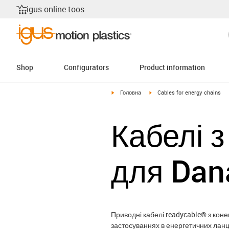
igus online toos
Shop
Configurators
Product information
igus-icon-arrow-right
igus-icon-arrow-right
Головна
Cables for energy chains
Кабелі 
для Dan
Приводні кабелі readycable® з коне
застосуваннях в енергетичних ланц