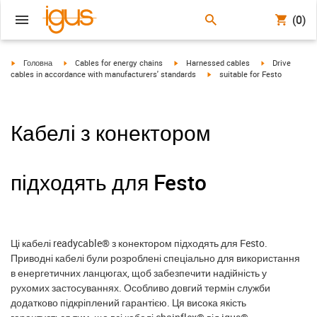
(0)
igus-icon-arrow-right
igus-icon-arrow-right
igus-icon-arrow-right
igus-icon-arrow
Головна
Cables for energy chains
Harnessed cables
Drive
igus-icon-arrow-right
cables in accordance with manufacturers' standards
suitable for Festo
Кабелі з конектором
підходять для Festo
Ці кабелі readycable® з конектором підходять для Festo.
Приводні кабелі були розроблені спеціально для використання
в енергетичних ланцюгах, щоб забезпечити надійність у
рухомих застосуваннях. Особливо довгий термін служби
додатково підкріплений гарантією. Ця висока якість