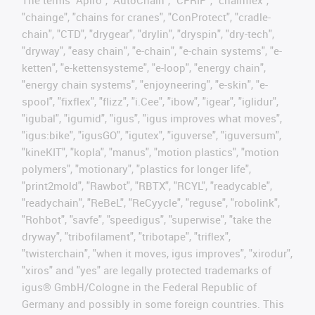
The terms "Apiro", "AutoChain", "CFRIP", "chainflex",
"chainge", "chains for cranes", "ConProtect", "cradle-
chain", "CTD", "drygear", "drylin", "dryspin", "dry-tech",
"dryway", "easy chain", "e-chain", "e-chain systems", "e-
ketten", "e-kettensysteme", "e-loop", "energy chain",
"energy chain systems", "enjoyneering", "e-skin", "e-
spool", "fixflex", "flizz", "i.Cee", "ibow", "igear", "iglidur",
"igubal", "igumid", "igus", "igus improves what moves",
"igus:bike", "igusGO", "igutex", "iguverse", "iguversum",
"kineKIT", "kopla", "manus", "motion plastics", "motion
polymers", "motionary", "plastics for longer life",
"print2mold", "Rawbot", "RBTX", "RCYL", "readycable",
"readychain", "ReBeL", "ReCyycle", "reguse", "robolink",
"Rohbot", "savfe", "speedigus", "superwise", "take the
dryway", "tribofilament", "tribotape", "triflex",
"twisterchain", "when it moves, igus improves", "xirodur",
"xiros" and "yes" are legally protected trademarks of
igus® GmbH/Cologne in the Federal Republic of
Germany and possibly in some foreign countries. This