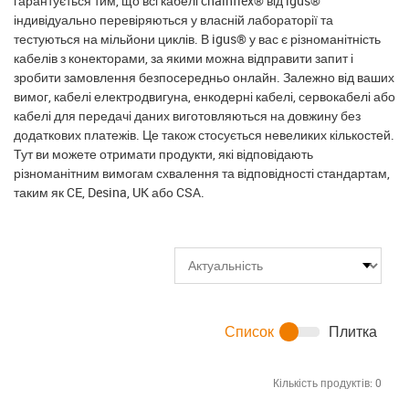
гарантується тим, що всі кабелі chainflex® від igus®
індивідуально перевіряються у власній лабораторії та
тестуються на мільйони циклів. В igus® у вас є різноманітність
кабелів з конекторами, за якими можна відправити запит і
зробити замовлення безпосередньо онлайн. Залежно від ваших
вимог, кабелі електродвигуна, енкодерні кабелі, сервокабелі або
кабелі для передачі даних виготовляються на довжину без
додаткових платежів. Це також стосується невеликих кількостей.
Тут ви можете отримати продукти, які відповідають
різноманітним вимогам схвалення та відповідності стандартам,
таким як CE, Desina, UK або CSA.
Список
Плитка
Кількість продуктів:
0