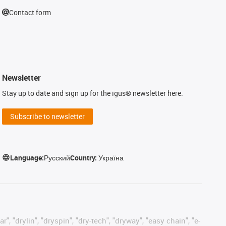
Contact form
Newsletter
Stay up to date and sign up for the igus® newsletter here.
Subscribe to newsletter
Language:
Русский
Country:
Україна
, "drylin", "dryspin", "dry-tech", "dryway", "easy chain", "e-