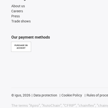
About us
Careers
Press
Trade shows
Our payment methods
PURCHASE ON
ACCOUNT
©
igus, 2026
Data protection
Cookie Policy
Rules of proc
The terms "Apiro", "AutoChain", "CFRIP", "chainflex", "chainge