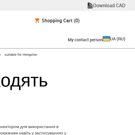
Download CAD
Shopping Cart
(0)
UA
(
RU
)
My contact person
igus-icon-arrow-right
suitable for Hengstler
ходять
конектором для використання в
показники навіть у застосуваннях у