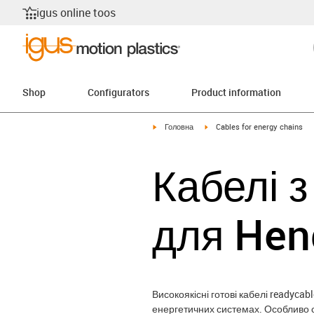
igus online toos
Shop
Configurators
Product information
igus-icon-arrow-right
igus-icon-arrow-right
Головна
Cables for energy chains
Кабелі 
для Hen
Високоякісні готові кабелі readyca
енергетичних системах. Особливо ст