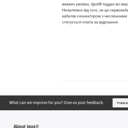
важких умовах, igus® піддає всі в
Незалежно від того, чи це сервокаб
кабелів з конектором з численними 
стягується плата за відрізання.
What can we improve for you? Give us your feedback.
Praise &
About igus®