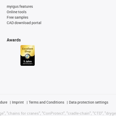
myigus features
Online tools
Free samples
CAD download portal
Awards
edure
Imprint
Terms and Conditions
Data protection settings
", "chains for cranes", "ConProtect", "cradle-chain", "CTD", "drygear"