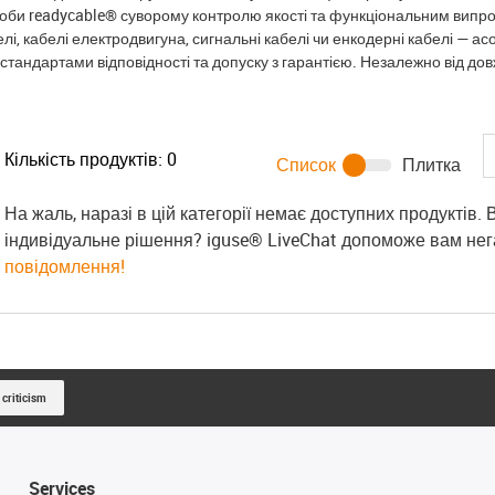
ироби readycable® суворому контролю якості та функціональним випро
елі, кабелі електродвигуна, сигнальні кабелі чи енкодерні кабелі — а
стандартами відповідності та допуску з гарантією. Незалежно від довж
Кількість продуктів:
0
Список
Плитка
На жаль, наразі в цій категорії немає доступних продуктів.
індивідуальне рішення? iguse® LiveChat допоможе вам не
повідомлення!
 criticism
Services