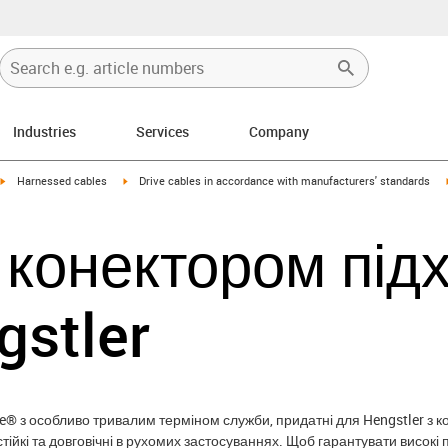
Industries
Services
Company
igus-icon-arrow-right
igus-icon-arrow-right
Harnessed cables
Drive cables in accordance with manufacturers' standards
з конектором під
gstler
ble® з особливо тривалим терміном служби, придатні для Hengstler з 
ійкі та довговічні в рухомих застосуваннях. Щоб гарантувати високі 