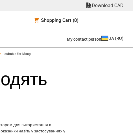
Download CAD
Shopping Cart
(0)
UA
(
RU
)
My contact person
igus-icon-arrow-right
suitable for Moog
ходять
ектором для використання в
показники навіть у застосуваннях у