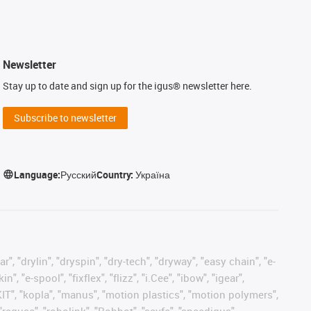
Newsletter
Stay up to date and sign up for the igus® newsletter here.
Subscribe to newsletter
Language:
Русский
Country:
Україна
, "drylin", "dryspin", "dry-tech", "dryway", "easy chain", "e-
"e-spool", "fixflex", "flizz", "i.Cee", "ibow", "igear",
eKIT", "kopla", "manus", "motion plastics", "motion polymers",
"reguse", "robolink", "Rohbot", "savfe", "speedigus",