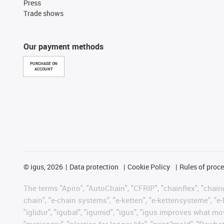
Press
Trade shows
Our payment methods
PURCHASE ON
ACCOUNT
©
igus, 2026
Data protection
Cookie Policy
Rules of proc
The terms "Apiro", "AutoChain", "CFRIP", "chainflex", "chainge
chain", "e-chain systems", "e-ketten", "e-kettensysteme", "e-lo
"iglidur", "igubal", "igumid", "igus", "igus improves what mo
"motionary", "plastics for longer life", "print2mold", "Rawbo