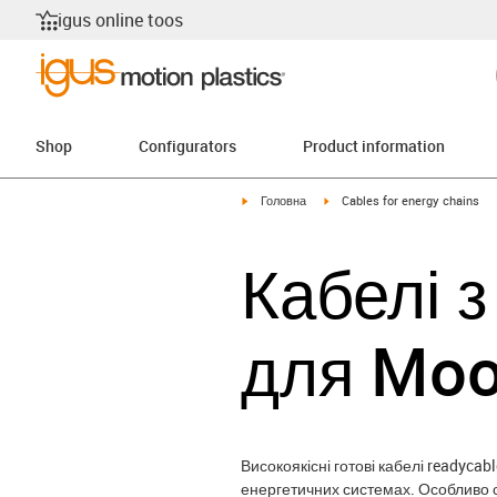
igus online toos
Shop
Configurators
Product information
igus-icon-arrow-right
igus-icon-arrow-right
Головна
Cables for energy chains
Кабелі 
для Mo
Високоякісні готові кабелі readyca
енергетичних системах. Особливо ст