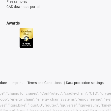
Free samples
CAD download portal
Awards
edure
Imprint
Terms and Conditions
Data protection settings
", "chains for cranes", "ConProtect", "cradle-chain", "CTD", "drygear"
op", "energy chain", "energy chain systems", "enjoyneering", "e-skin", 
ves", "igus:bike", "igusGO", "igutex", "iguverse", "iguversum", "kin
t", "RBTX", "RCYL", "readycable", "readychain", "ReBeL", "ReCyycle", 