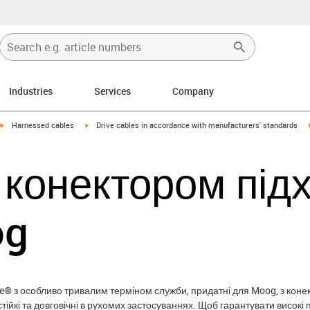
Industries
Services
Company
igus-icon-arrow-right
igus-icon-arrow-right
Harnessed cables
Drive cables in accordance with manufacturers' standards
з конектором під
og
ble® з особливо тривалим терміном служби, придатні для Moog, з кон
ійкі та довговічні в рухомих застосуваннях. Щоб гарантувати високі 