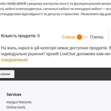
ироби readycable® суворому контролю якості та функціональним випро
елі, кабелі електродвигуна, сигнальні кабелі чи енкодерні кабелі — а
стандартами відповідності та допуску з гарантією. Незалежно від довж
Кількість продуктів:
0
Список
Плитка
На жаль, наразі в цій категорії немає доступних продуктів.
індивідуальне рішення? iguse® LiveChat допоможе вам не
повідомлення!
 criticism
Services
myigus features
Online tools