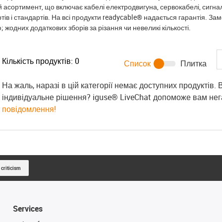
 асортимент, що включає кабелі електродвигуна, сервокабелі, сигналь
ртів і стандартів. На всі продукти readycable® надається гарантія. За
 жодних додаткових зборів за різання чи невеликі кількості.
Кількість продуктів:
0
Список
Плитка
На жаль, наразі в цій категорії немає доступних продуктів.
індивідуальне рішення? iguse® LiveChat допоможе вам не
повідомлення!
 criticism
Services