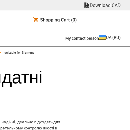
Download CAD
Shopping Cart
(0)
UA
(
RU
)
My contact person
igus-icon-arrow-right
suitable for Siemens
идатні
 надійні, ідеально підходять для
 ретельному контролю якості в