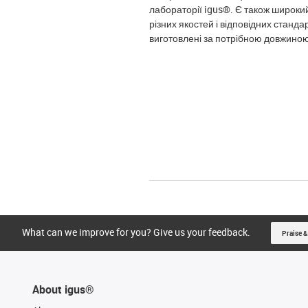
лабораторії igus®. Є також широкий
різних якостей і відповідних станда
виготовлені за потрібною довжиною;
What can we improve for you? Give us your feedback.
Praise &
About igus®