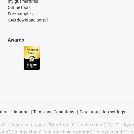
myigus features
Online tools
Free samples
CAD download portal
Awards
edure
Imprint
Terms and Conditions
Data protection settings
", "chains for cranes", "ConProtect", "cradle-chain", "CTD", "drygear"
op", "energy chain", "energy chain systems", "enjoyneering", "e-skin", 