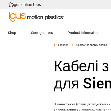
igus online toos
Shop
Configurators
Product information
igus-icon-arrow-right
igus-icon-arrow-right
Головна
Cables for energy chains
Кабелі з
для Sie
З конектором (готові до підключення
використання в ланцюгах живлення 