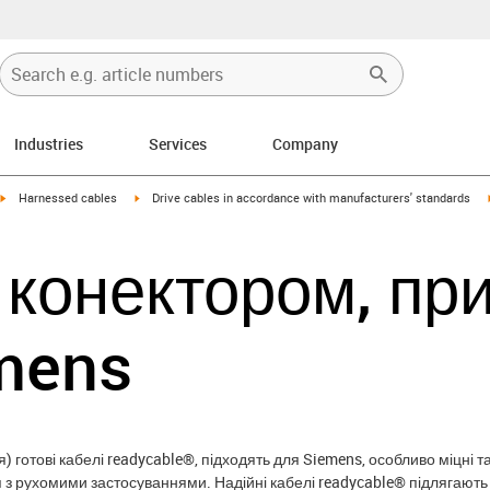
Industries
Services
Company
igus-icon-arrow-right
igus-icon-arrow-right
Harnessed cables
Drive cables in accordance with manufacturers' standards
 конектором, пр
mens
) готові кабелі readycable®, підходять для Siemens, особливо міцні та
з рухомими застосуваннями. Надійні кабелі readycable® підлягають