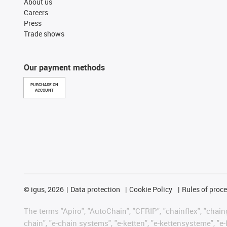
About us
Careers
Press
Trade shows
Our payment methods
PURCHASE ON
ACCOUNT
©
igus, 2026
Data protection
Cookie Policy
Rules of proc
The terms "Apiro", "AutoChain", "CFRIP", "chainflex", "chainge
chain", "e-chain systems", "e-ketten", "e-kettensysteme", "e-lo