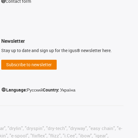
Contact form
Newsletter
Stay up to date and sign up for the igus® newsletter here.
Subscribe to newsletter
Language:
Русский
Country:
Україна
, "drylin", "dryspin", "dry-tech", "dryway", "easy chain", "e-
"e-spool", "fixflex", "flizz", "i.Cee", "ibow", "igear",