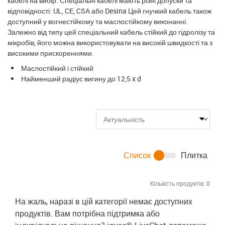
кабелі на вибір. Спеціальні кабелі мають різні допуски та
відповідності: UL, CE, CSA або Desina Цей гнучкий кабель також
доступний у вогнестійкому та маслостійкому виконанні.
Залежно від типу цей спеціальний кабель стійкий до гідролізу та
мікробів, його можна використовувати на високій швидкості та з
високими прискореннями.
Маслостійкий і стійкий
Найменший радіус вигину до 12,5 x d
Список
Плитка
Кількість продуктів:
0
На жаль, наразі в цій категорії немає доступних
продуктів. Вам потрібна підтримка або