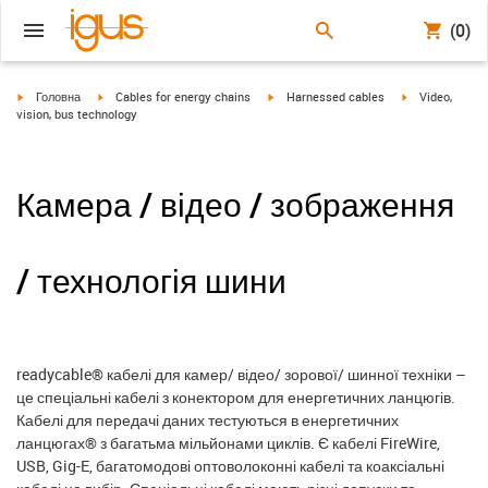
(0)
igus-icon-arrow-right
igus-icon-arrow-right
igus-icon-arrow-right
igus-icon-arrow
Головна
Cables for energy chains
Harnessed cables
Video,
vision, bus technology
Камера / відео / зображення
/ технологія шини
readycable® кабелі для камер/ відео/ зорової/ шинної техніки –
це спеціальні кабелі з конектором для енергетичних ланцюгів.
Кабелі для передачі даних тестуються в енергетичних
ланцюгах® з багатьма мільйонами циклів. Є кабелі FireWire,
USB, Gig-E, багатомодові оптоволоконні кабелі та коаксіальні