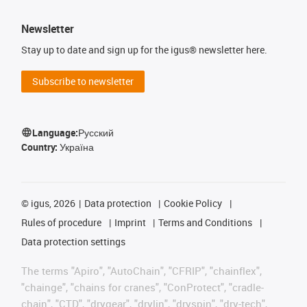
Newsletter
Stay up to date and sign up for the igus® newsletter here.
Subscribe to newsletter
Language:
Русский
Country:
Україна
©
igus, 2026
Data protection
Cookie Policy
Rules of procedure
Imprint
Terms and Conditions
Data protection settings
The terms "Apiro", "AutoChain", "CFRIP", "chainflex",
"chainge", "chains for cranes", "ConProtect", "cradle-
chain", "CTD", "drygear", "drylin", "dryspin", "dry-tech",