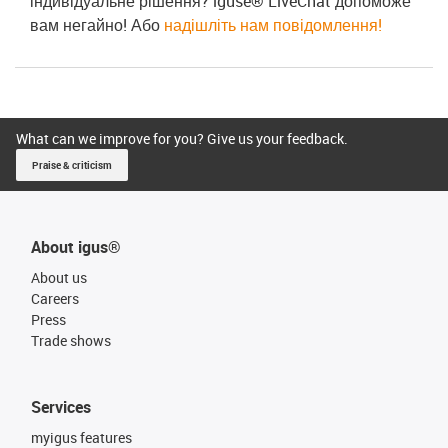
індивідуальне рішення? iguse® LiveChat допоможе
вам негайно! Або
надішліть нам повідомлення!
What can we improve for you? Give us your feedback.
Praise & criticism
About igus®
About us
Careers
Press
Trade shows
Services
myigus features