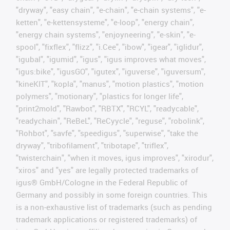
"dryway", "easy chain", "e-chain", "e-chain systems", "e-
ketten", "e-kettensysteme", "e-loop", "energy chain",
"energy chain systems", "enjoyneering", "e-skin", "e-
spool", "fixflex", "flizz", "i.Cee", "ibow", "igear", "iglidur",
"igubal", "igumid", "igus", "igus improves what moves",
"igus:bike", "igusGO", "igutex", "iguverse", "iguversum",
"kineKIT", "kopla", "manus", "motion plastics", "motion
polymers", "motionary", "plastics for longer life",
"print2mold", "Rawbot", "RBTX", "RCYL", "readycable",
"readychain", "ReBeL", "ReCyycle", "reguse", "robolink",
"Rohbot", "savfe", "speedigus", "superwise", "take the
dryway", "tribofilament", "tribotape", "triflex",
"twisterchain", "when it moves, igus improves", "xirodur",
"xiros" and "yes" are legally protected trademarks of
igus® GmbH/Cologne in the Federal Republic of
Germany and possibly in some foreign countries. This
is a non-exhaustive list of trademarks (such as pending
trademark applications or registered trademarks) of