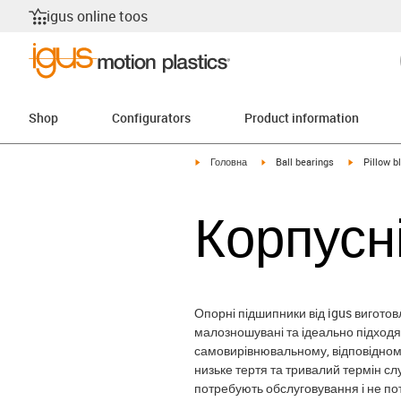
igus online toos
Shop
Configurators
Product information
igus-icon-arrow-right
igus-icon-arrow-right
igus-icon-a
Головна
Ball bearings
Pillow b
Корпусн
Опорні підшипники від igus виготовл
малозношувані та ідеально підходят
самовирівнювальному, відповідном
низьке тертя та тривалий термін с
потребують обслуговування і не по