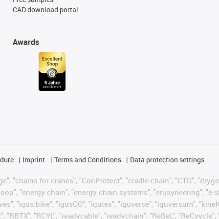
CAD download portal
Awards
edure
Imprint
Terms and Conditions
Data protection settings
", "chains for cranes", "ConProtect", "cradle-chain", "CTD", "drygear"
op", "energy chain", "energy chain systems", "enjoyneering", "e-skin", 
ves", "igus:bike", "igusGO", "igutex", "iguverse", "iguversum", "kin
t", "RBTX", "RCYL", "readycable", "readychain", "ReBeL", "ReCyycle", 