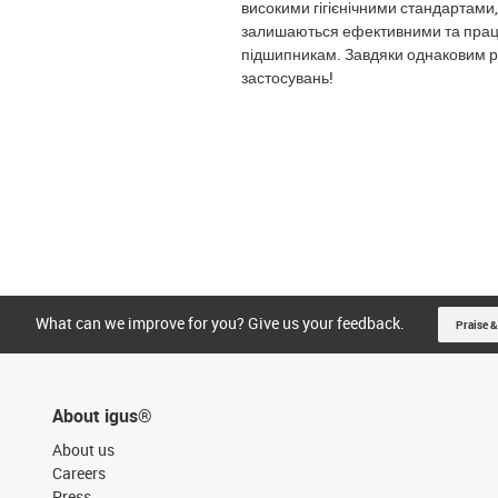
високими гігієнічними стандартами
залишаються ефективними та працю
підшипникам. Завдяки однаковим ро
застосувань!
What can we improve for you? Give us your feedback.
Praise &
About igus®
About us
Careers
Press