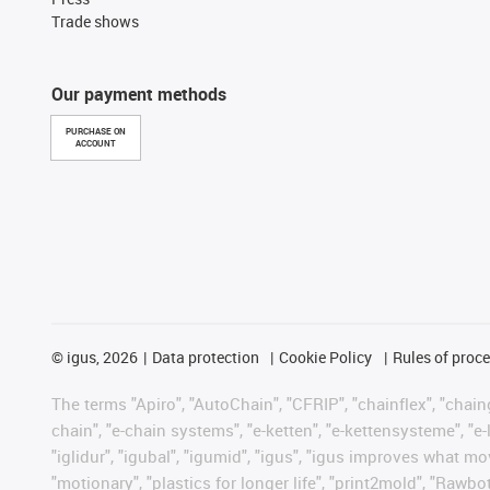
Trade shows
Our payment methods
PURCHASE ON
ACCOUNT
©
igus, 2026
Data protection
Cookie Policy
Rules of proc
The terms "Apiro", "AutoChain", "CFRIP", "chainflex", "chainge
chain", "e-chain systems", "e-ketten", "e-kettensysteme", "e-lo
"iglidur", "igubal", "igumid", "igus", "igus improves what mo
"motionary", "plastics for longer life", "print2mold", "Rawbo