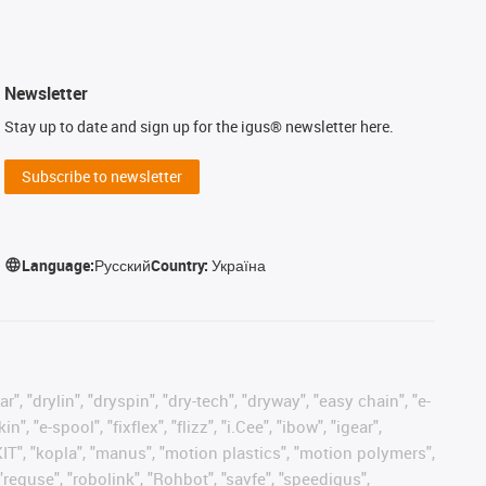
Newsletter
Stay up to date and sign up for the igus® newsletter here.
Subscribe to newsletter
Language:
Русский
Country:
Україна
, "drylin", "dryspin", "dry-tech", "dryway", "easy chain", "e-
"e-spool", "fixflex", "flizz", "i.Cee", "ibow", "igear",
eKIT", "kopla", "manus", "motion plastics", "motion polymers",
"reguse", "robolink", "Rohbot", "savfe", "speedigus",