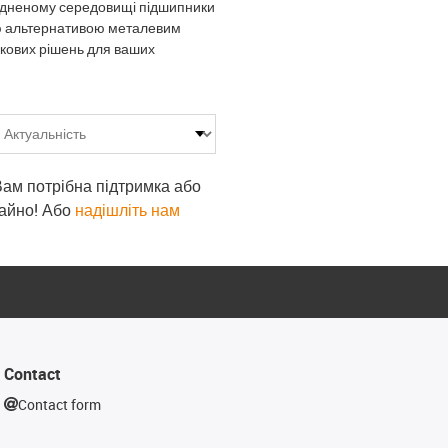
брудненому середовищі підшипники
ою альтернативою металевим
икових рішень для ваших
 Вам потрібна підтримка або
гайно! Або
надішліть нам
Contact
Contact form