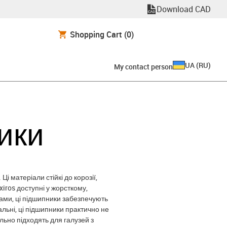
Download CAD
Shopping Cart
(0)
UA
(
RU
)
My contact person
ики
і матеріали стійкі до корозії,
iros доступні у жорсткому,
ами, ці підшипники забезпечують
льні, ці підшипники практично не
ьно підходять для галузей з