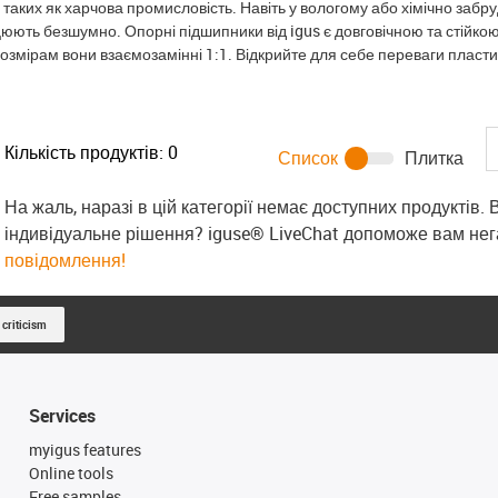
, таких як харчова промисловість. Навіть у вологому або хімічно за
ють безшумно. Опорні підшипники від igus є довговічною та стійк
змірам вони взаємозамінні 1:1. Відкрийте для себе переваги пласт
Кількість продуктів:
0
Список
Плитка
На жаль, наразі в цій категорії немає доступних продуктів.
індивідуальне рішення? iguse® LiveChat допоможе вам не
повідомлення!
 criticism
Services
myigus features
Online tools
Free samples