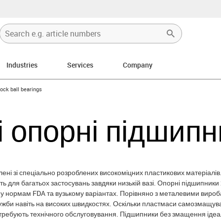
Industries
Services
Company
rrow-right
lock ball bearings
і опорні підшипн
ені зі спеціально розроблених високоміцних пластикових матеріалів. Ц
ь для багатьох застосувань завдяки низькій вазі. Опорні підшипники x
у нормам FDA та вузькому варіантах. Порівняно з металевими вироб
лужби навіть на високих швидкостях. Оскільки пластмаси самозмащува
требують технічного обслуговування. Підшипники без змащення ідеал