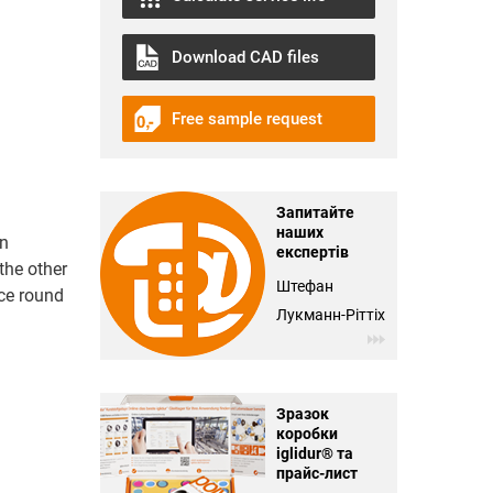
і
Download CAD files
Free sample request
Запитайте
наших
on
експертів
the other
Штефан
nce round
Лукманн-Ріттіх
Зразок
коробки
iglidur® та
прайс-лист