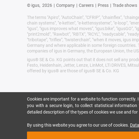
© igus,
2026
|
Company
|
Careers
|
Press
|
Trade shows
The terms "Apiro", "AutoChain", "CFRIP", "chainflex", "chainge",
chain systems", "e-ketten", "e-kettensysteme", "e-loop", "energy 
"igus", "igus improves what moves", "igus:bike", "igusGO", "ig
"print2mold", "Rawbot", "RBTX", "RCYL", "readycable", "readych
"tribotape", "triflex", "twisterchain", "when it moves, igus 
Germany and where applicable in some foreign countries. Th
companies of igus in Germany, the European Union, the USA
igus® SE & Co. KG points out that it does not sell any pr
Festo, Heidenhain, Jetter, Lenze, LinMot, LTi DRiVES, Mits
offered by igus® are those of igus® SE & Co. KG
Cookies are important for a website to function correctly.
you with a secure login, to collect statistical informatio
detailed description of the types of cookies we use and fo
By using this website you agree to our use of cookies.
Data