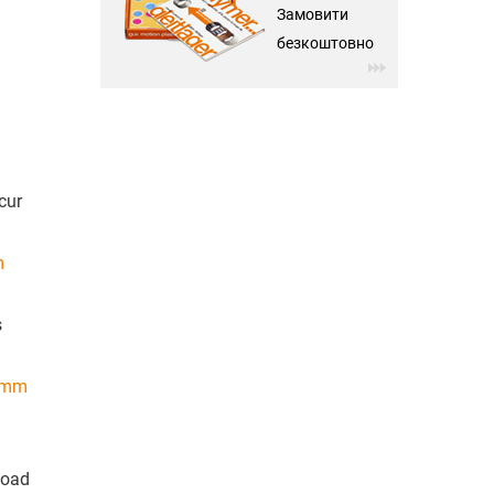
Замовити
безкоштовно
cur
m
s
, mm
load