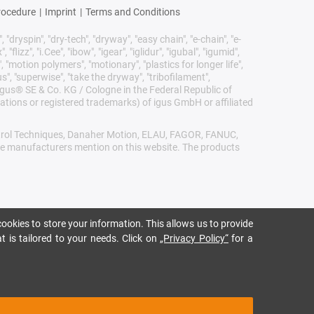
rocedure
|
Imprint
|
Terms and Conditions
 "dryspin", "dry-tech", "dryway", "easy chain", "e-chain", "e-
lizz", "i.Cee", "ibow", "igear", "iglidur", "igubal", "igumid",
, "motion polymers", "motionary", "plastics for longer life",
s", "superwise", "take the dryway", "tribofilament",
he igus® SE & Co. KG / Cologne in the Federal Republic of
ations or registered trademarks) of igus GmbH or affiliated
Control Techniques, Danaher Motion, ELAU, FAGOR, FANUC,
ive manufacturers mention on this website. The products
ookies to store your information. This allows us to provide
t is tailored to your needs. Click on
„Privacy Policy“
for a