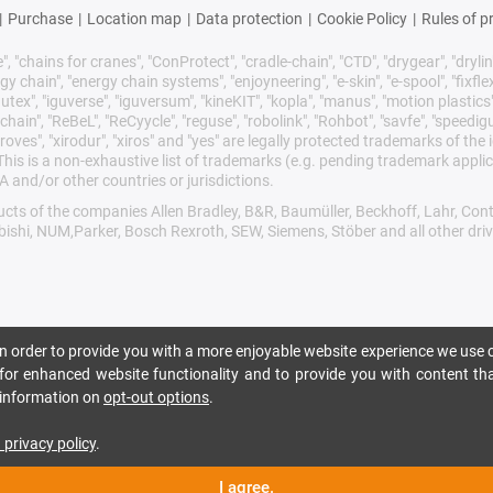
|
Purchase
|
Location map
|
Data protection
|
Cookie Policy
|
Rules of p
 "chains for cranes", "ConProtect", "cradle-chain", "CTD", "drygear", "drylin",
chain", "energy chain systems", "enjoyneering", "e-skin", "e-spool", "fixflex", "f
utex", "iguverse", "iguversum", "kineKIT", "kopla", "manus", "motion plastics"
ain", "ReBeL", "ReCyycle", "reguse", "robolink", "Rohbot", "savfe", "speedigu
improves", "xirodur", "xiros" and "yes" are legally protected trademarks of t
is is a non-exhaustive list of trademarks (e.g. pending trademark applic
 and/or other countries or jurisdictions.
oducts of the companies Allen Bradley, B&R, Baumüller, Beckhoff, Lahr, 
ubishi, NUM,Parker, Bosch Rexroth, SEW, Siemens, Stöber and all other dr
 In order to provide you with a more enjoyable website experience we use c
n for enhanced website functionality and to provide you with content tha
r information on
opt-out options
.
 privacy policy
.
I agree.