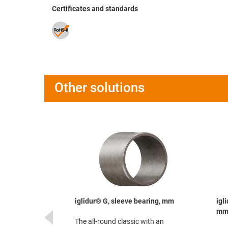
Certificates and standards
Other solutions
bearing, mm
iglidur® G, sleeve bearing, mm
igl
m
ty bearing
The all-round classic with an