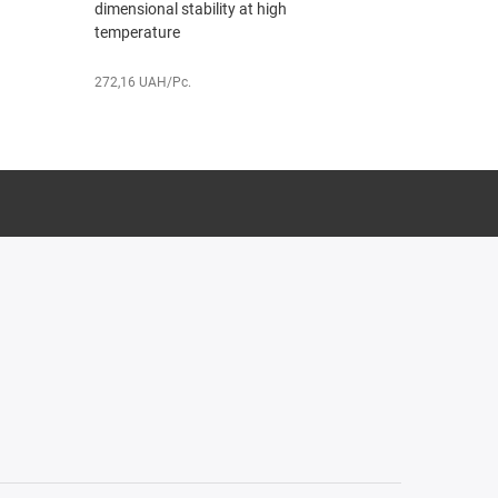
dimensional stability at high
extreme cond
temperature
271,35 UAH/Pc
272,16 UAH/Pc.