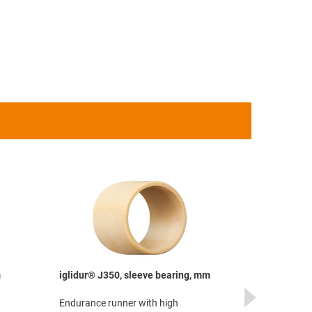
m
iglidur® J350, sleeve bearing, mm
iglidur® Z, s
Endurance runner with high
Extremely long