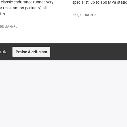
 classic endurance runner, very
specialist, up to 150 MPa static
 resistant on (virtually) all
fts
251,91 UAH/Pc.
,08 UAH/Pc.
ack.
Praise & criticism