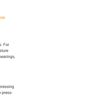
 mm
s. For
sture
bearings,
 pressing
e press-