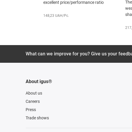
The
excellent price/performance ratio
wear
sha
148,23 UAH/Pc.
217
What can we improve for you? Give us your feedb
About igus®
About us
Careers
Press
Trade shows