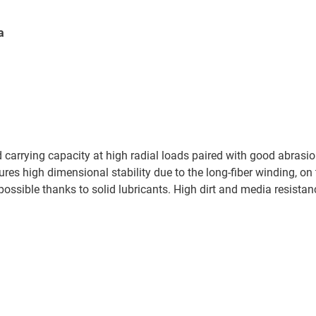
Спеціальні та креслярськ
Omron
Stöber
запчастини
ive
a
Parker
Wittenstein
Направляючі кільця
SEW
Siemens
Stöber
 carrying capacity at high radial loads paired with good abrasi
res high dimensional stability due to the long-fiber winding, on 
possible thanks to solid lubricants. High dirt and media resista