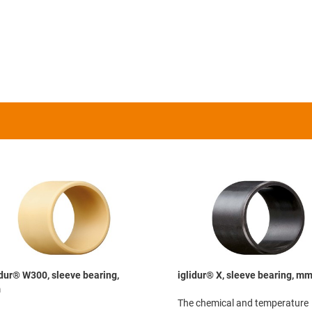
idur® W300, sleeve bearing,
iglidur® X, sleeve bearing, m
m
The chemical and temperature