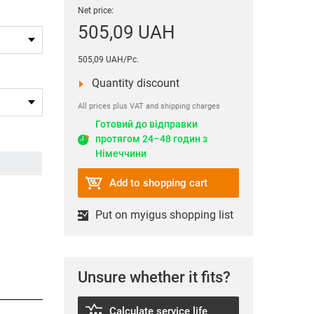
save
іссю
Розумний моніторинг кабелів
Ролики для ножів
Система керування роботами
Вертикальне землеробство
Net price:
ими
ки
Повні рішення iSet
505,09 UAH
Модульна робототехніка
Деревообробна
ion
уном
Е4Q e-chain®
промисловість
Планування проєктів
505,09 UAH/Pc.
E-loop для верхніх приводів
or
Програма робототехнічної
Quantity discount
e-катушка для театру
освіти
0-10
All prices plus VAT and shipping charges
 вод
Відкрийте для себе все
Дорожнє шоу
3D-принтери
Готовий до відправки
ість
протягом 24–48 годин з
Тестування та інтеграція
4.0 - Індустрія майбутнього
Німеччини
ння
Нагорода ROIBOT
Всі галузі промисловості
Add to shopping cart
олик
Put on myigus shopping list
Unsure whether it fits?
Calculate service life