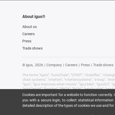
About igus®
About us
Careers
Press
Trade shows
© igus,
2026
|
Company
|
Careers
|
Press
|
Trade shows
The terms "Apiro", "AutoChain", "CFRIP", "chainflex", "chainge",
chain systems", "e-ketten", "e-kettensysteme", "e-loop", "energy 
"igus", "igus improves what moves", "igus:bike", "igusGO", "ig
"print2mold", "Rawbot", "RBTX", "RCYL", "readycable", "readych
"tribotape", "triflex", "twisterchain", "when it moves, igus 
Cookies are important for a website to function correctly.
Germany and where applicable in some foreign countries. Th
you with a secure login, to collect statistical informatio
companies of igus in Germany, the European Union, the USA
detailed description of the types of cookies we use and fo
igus® SE & Co. KG points out that it does not sell any pr
Festo, Heidenhain, Jetter, Lenze, LinMot, LTi DRiVES, Mits