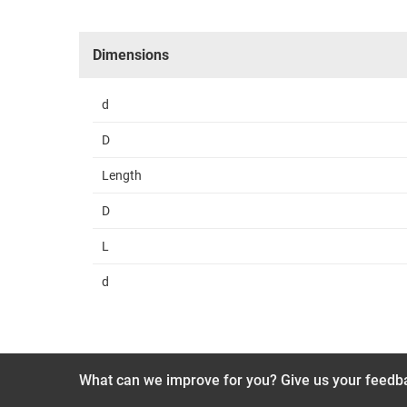
Heidr
Dimensions
d
D
Length
D
L
d
What can we improve for you? Give us your feedb