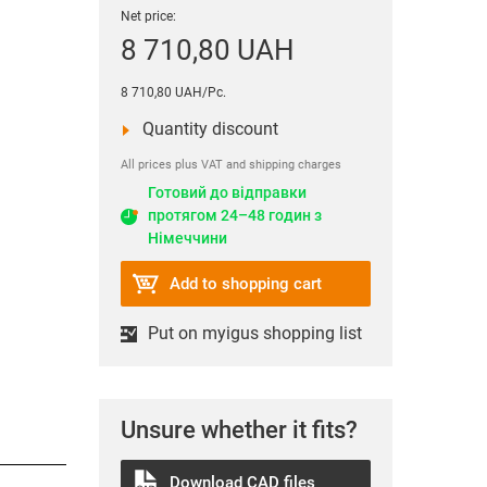
save
іссю
Розумний моніторинг кабелів
Ролики для ножів
Система керування роботами
Вертикальне землеробство
Net price:
ими
ки
Повні рішення iSet
8 710,80 UAH
Модульна робототехніка
Деревообробна
ion
уном
Е4Q e-chain®
промисловість
Планування проєктів
8 710,80 UAH/Pc.
E-loop для верхніх приводів
or
Програма робототехнічної
Quantity discount
e-катушка для театру
освіти
0-10
All prices plus VAT and shipping charges
 вод
Відкрийте для себе все
Дорожнє шоу
3D-принтери
Готовий до відправки
ість
протягом 24–48 годин з
Тестування та інтеграція
4.0 - Індустрія майбутнього
Німеччини
ння
Нагорода ROIBOT
Всі галузі промисловості
Add to shopping cart
олик
Put on myigus shopping list
Unsure whether it fits?
Download CAD files