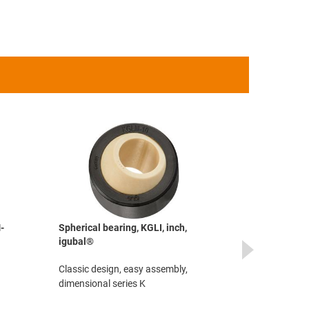
-
Spherical bearing, KGLI, inch,
Flange beari
igubal®
holes, EFOM, 
ball iglidur®
Classic design, easy assembly,
Simple assem
dimensional series K
holes, dimens