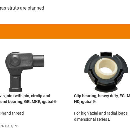
as struts are planned
vis joint with pin, circlip and
Clip bearing, heavy duty, ECLM
 end bearing, GELMKE, igubal®
HD, igubal®
t-hand thread
For high axial and radial loads,
dimensional series E
,76 UAH/Pc.