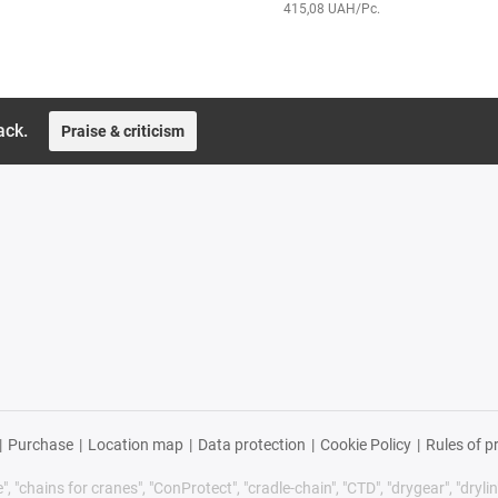
415,08 UAH/Pc.
ack.
Praise & criticism
|
Purchase
|
Location map
|
Data protection
|
Cookie Policy
|
Rules of p
 "chains for cranes", "ConProtect", "cradle-chain", "CTD", "drygear", "drylin",