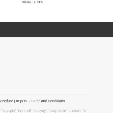
185,04 UAH/Pc.
426,75 UAH/Pc
rocedure
|
Imprint
|
Terms and Conditions
 "dryspin", "dry-tech", "dryway", "easy chain", "e-chain", "e-