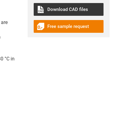
і
Download CAD files
 are
Free sample request
h
0 °C in