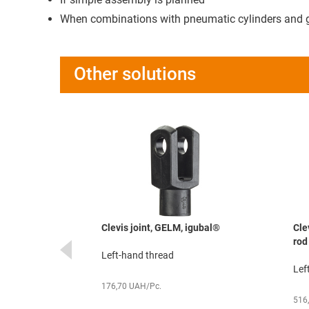
When combinations with pneumatic cylinders and g
Other solutions
rical ball,
Clevis joint, GELM, igubal®
Cle
m, igubal®
rod
Left-hand thread
tion,
Lef
176,70 UAH/Pc.
516