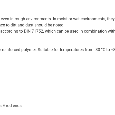
Спеціальні та креслярськ
Omron
Stöber
запчастини
ive
Parker
Wittenstein
Направляючі кільця
 even in rough environments. In moist or wet environments, they
SEW
nce to dirt and dust should be noted.
Siemens
G according to DIN 71752, which can be used in combination wit
Stöber
e-reinforced polymer. Suitable for temperatures from -30 °C to +8
s E rod ends